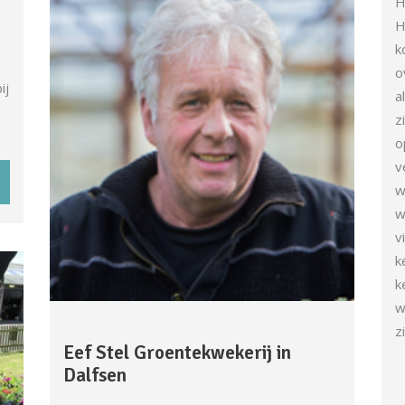
H
H
k
o
ij
a
z
o
v
w
w
v
k
k
w
z
Eef Stel Groentekwekerij in
Dalfsen