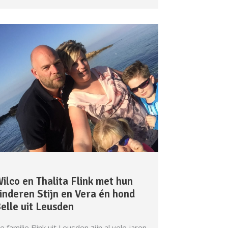
ilco en Thalita Flink met hun
inderen Stijn en Vera én hond
elle uit Leusden
e familie Flink uit Leusden zijn al vele jaren