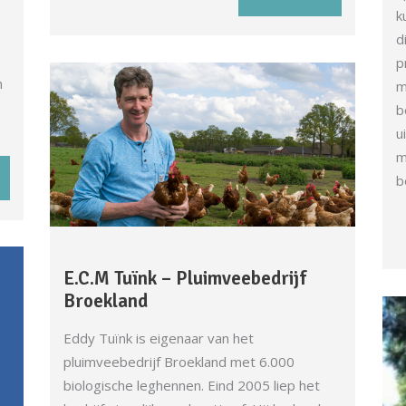
k
d
p
n
m
b
u
m
b
E.C.M Tuïnk – Pluimveebedrijf
Broekland
Eddy Tuïnk is eigenaar van het
pluimveebedrijf Broekland met 6.000
biologische leghennen. Eind 2005 liep het