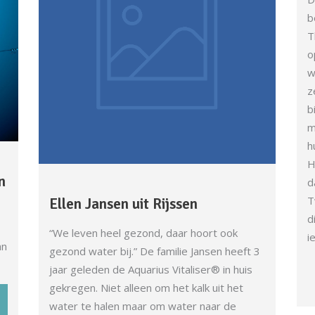
b
T
o
w
z
b
m
h
H
n
d
T
Ellen Jansen uit Rijssen
d
“We leven heel gezond, daar hoort ook
i
an
gezond water bij.” De familie Jansen heeft 3
jaar geleden de Aquarius Vitaliser® in huis
gekregen. Niet alleen om het kalk uit het
water te halen maar om water naar de