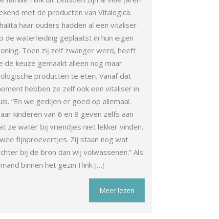
ekend met de producten van Vitalogica.
halita haar ouders hadden al een vitaliser
p de waterleiding geplaatst in hun eigen
oning. Toen zij zelf zwanger werd, heeft
e de keuze gemaakt alleen nog maar
iologische producten te eten. Vanaf dat
oment hebben ze zelf ook een vitaliser in
uis. “En we gedijen er goed op allemaal.
aar kinderen van 6 en 8 geven zelfs aan
at ze water bij vriendjes niet lekker vinden.
wee fijnproevertjes. Zij staan nog wat
ichter bij de bron dan wij volwassenen.” Als
emand binnen het gezin Flink […]
Meer lezen