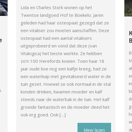
Lida en Charles Stork wonen op het
Twentse landgoed Hof te Boekelo. Jaren
geleden had haar osteopaat gezegd dat ze
een vitaliser zou moeten aanschaffen. Deze
K
osteopaat had een aantal vitalisers
e
B
uitgeprobeerd en vond dat deze (van
B
Vitalogica) het beste werkte. Ze hebben
M
zo’n 100 Herefords koeien. Toen haar 18
a
jaar oude koe nog een kalfje kreeg, had ze
e
een waterkuip met gevitaliseerd water in de
i
tuin gezet. Hoewel ze ook normaal in de stal
.
b
konden drinken, kwamen moeder en kalf
d
steeds naar de waterbak in de tuin. Het kalf
g
groeide fantastisch en de moeder deed het
h
ook erg goed. Ook […]
w
a
Meer lezen