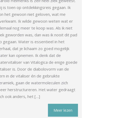
arold Heimeriks is zelf heel ziek geweest.
ij is toen op ontdekkingsreis gegaan. Ik
on het gewoon niet geloven, wat me
verkwam. Ik wilde gewoon weten wat er
llemaal nog meer te koop was. Als ik niet
iek geworden was, dan was ik nooit dit pad
p gegaan. Water is essentieel in het
erhaal, dat je lichaam zo goed mogelijk
ater kan opnemen. Ik denk dat de
atervitaliser van Vitalogica de enige goede
italiser is. Door de diabolovorm van de
ern in de vitaliser én de gebruikte
eramiek, gaan de watermoleculen zich
eer herstructureren. Het water gedraagt
ich ook anders, het […]
Meer lezen