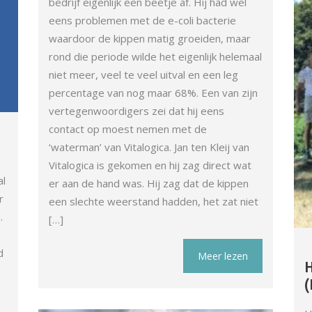
bedrijf eigenlijk een beetje af. Hij had wel
eens problemen met de e-coli bacterie
waardoor de kippen matig groeiden, maar
rond die periode wilde het eigenlijk helemaal
niet meer, veel te veel uitval en een leg
percentage van nog maar 68%. Een van zijn
vertegenwoordigers zei dat hij eens
contact op moest nemen met de
‘waterman’ van Vitalogica. Jan ten Kleij van
Vitalogica is gekomen en hij zag direct wat
al
er aan de hand was. Hij zag dat de kippen
r
een slechte weerstand hadden, het zat niet
.
[…]
d
Meer lezen
H
(
e