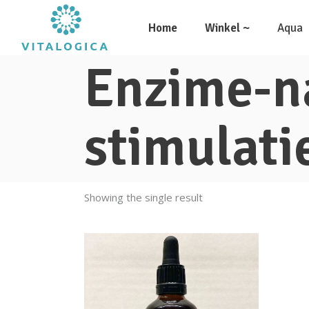
Home
Winkel ~
Aqua
Enzime-na
stimulati
Showing the single result