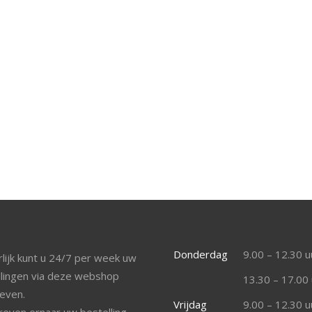
Donderdag
9.00 – 12.30 u
lijk kunt u 24/7 per week uw
llingen via deze webshop
13.30 – 17.00 
even.
Vrijdag
9.00 – 12.30 u
reven ernaar uw bestelling