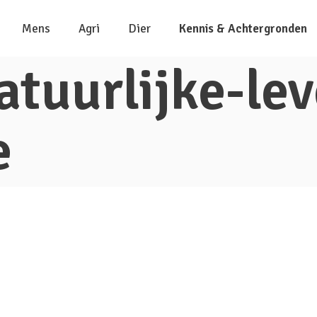
Mens
Agri
Dier
Kennis & Achtergronden
tuurlijke-lev
e