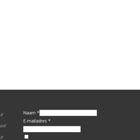
Naam *
ur
E-mailadres *
uur
ur