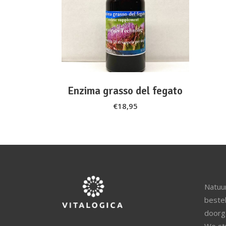
ADD TO CART
Enzima grasso del fegato
€
18,95
Natuur
beste
doorg
We st