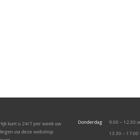
Donderdag
9.00 – 12.30 u
lijk kunt u 24/7 per week uw
llingen via deze webshop
13.30 – 17.00 
even.