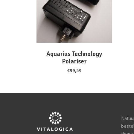
ADD TO CART
Aquarius Technology
Polariser
€
99,59
Natuur
beste
doorg