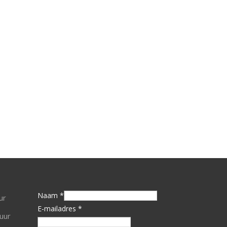
Naam *
ur
E-mailadres *
uur