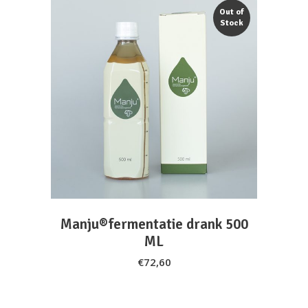
Out of
Stock
READ MORE
Manju®fermentatie drank 500
ML
€
72,60