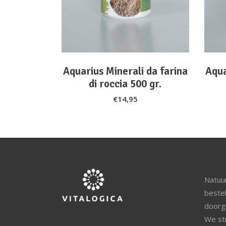
Aquarius Minerali da farina
Aqua
di roccia 500 gr.
€
14,95
Natuur
beste
doorg
We st