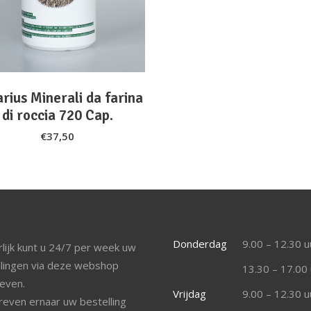
rius Minerali da farina
di roccia 720 Cap.
€
37,50
Donderdag
9.00 – 12.30 u
lijk kunt u 24/7 per week uw
llingen via deze webshop
13.30 – 17.00 
even.
Vrijdag
9.00 – 12.30 u
reven ernaar uw bestelling