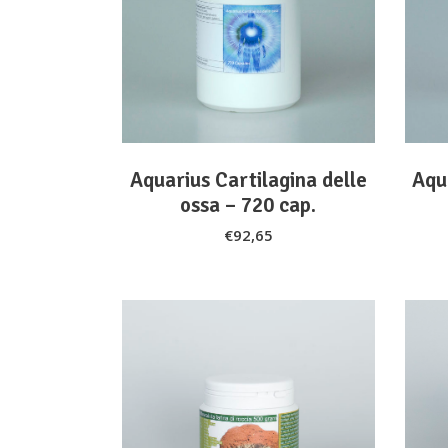
ADD TO CART
Aquarius Cartilagina delle
Aqu
ossa – 720 cap.
€
92,65
ADD TO CART