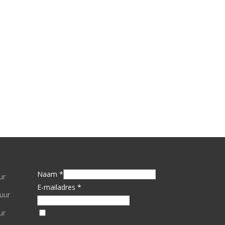
Naam *
ur
E-mailadres *
uur
ur