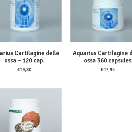
ADD TO CART
ADD TO CART
arius Cartilagine delle
Aquarius Cartilagine d
ossa – 120 cap.
ossa 360 capsules
€
19,80
€
47,95
ADD TO CART