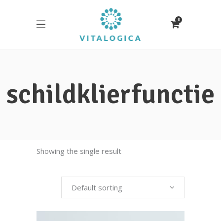
0
schildklierfunctie
Showing the single result
Default sorting