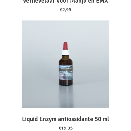
Vernevelaar voor Manju en EMX
€
2,95
ADD TO CART
Liquid Enzym antiossidante 50 ml
€
19,35