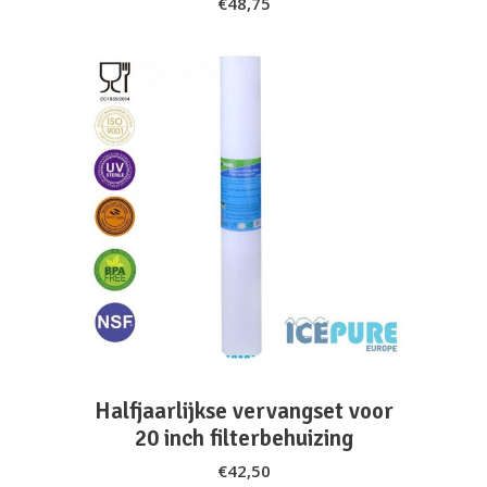
€
48,75
ADD TO CART
Halfjaarlijkse vervangset voor
20 inch filterbehuizing
€
42,50