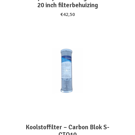
20 inch filterbehuizing
€
42,50
ADD TO CART
Koolstoffilter – Carbon Blok S-
CTO10