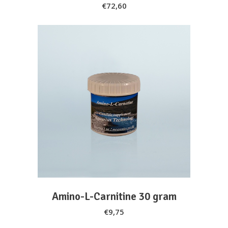
€
72,60
ADD TO CART
Amino-L-Carnitine 30 gram
€
9,75