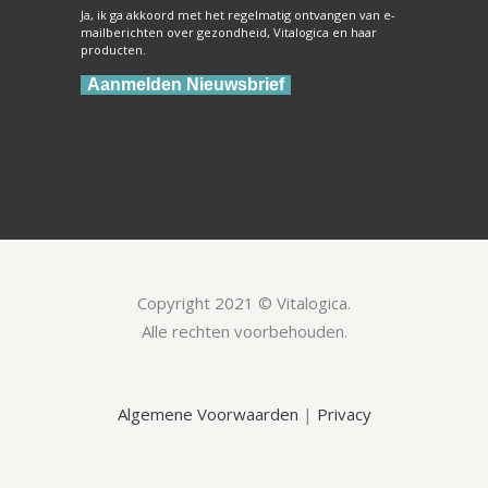
Ja, ik ga akkoord met het regelmatig ontvangen van e-
mailberichten over gezondheid, Vitalogica en haar
producten.
Aanmelden Nieuwsbrief
Copyright 2021 © Vitalogica.
Alle rechten voorbehouden.
Algemene Voorwaarden
|
Privacy