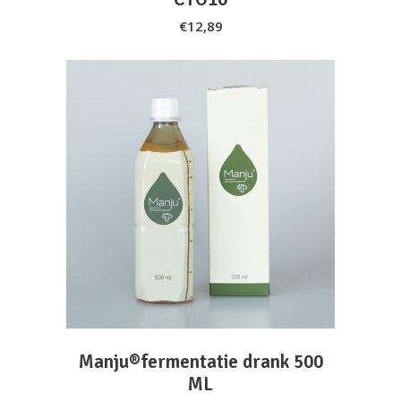
€
12,89
ADD TO CART
Manju®fermentatie drank 500
ML