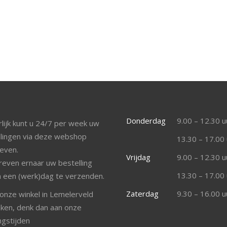
Donderdag
9.00 – 12.30 u
lijk kunt u 24/7 per week uw
llingen via deze webshop
13.30 – 17.00 
even.
Vrijdag
9.00 – 12.30 u
reven ernaar uw bestelling
13.30 – 17.00 
n een (werk)dag te verzenden.
Zaterdag
9.30 – 16.00 u
 onze winkel in Lemelerveld
ken, denk dan aan onze
ngstijden