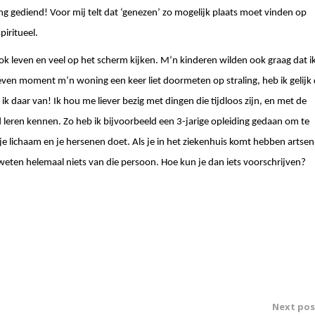
 gediend! Voor mij telt dat ‘genezen’ zo mogelijk plaats moet vinden op
piritueel.
lok leven en veel op het scherm kijken. M’n kinderen wilden ook graag dat i
even moment m’n woning een keer liet doormeten op straling, heb ik gelijk 
k daar van! Ik hou me liever bezig met dingen die tijdloos zijn, en met de
leren kennen. Zo heb ik bijvoorbeeld een 3-jarige opleiding gedaan om te
 je lichaam en je hersenen doet. Als je in het ziekenhuis komt hebben artsen
weten helemaal niets van die persoon. Hoe kun je dan iets voorschrijven?
Next pos