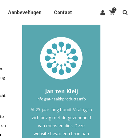
0
Aanbevelingen
Contact
n.
ong
Jan ten Kleij
echt
info@at-healthproducts.info
Al 25 jaar lang houdt Vitalogica
 te
zich bezig met de gezondheid
van mens en dier. Deze
d en
website bevat een bron aan
r