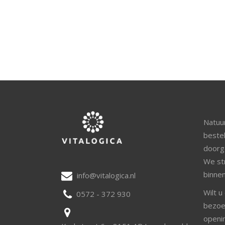
Natuur
beste
doorg
We st
binne
info@vitalogica.nl
Wilt u
0572 - 372 930
bezoe
openi