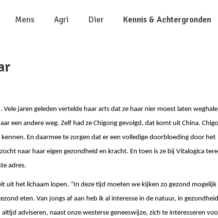
Mens
Agri
Dier
Kennis & Achtergronden
ar
. Vele jaren geleden vertelde haar arts dat ze haar nier moest laten weghale
 naar een andere weg. Zelf had ze Chigong gevolgd, dat komt uit China. Chig
ren kennen. En daarmee te zorgen dat er een volledige doorbloeding door het
ocht naar haar eigen gezondheid en kracht. En toen is ze bij Vitalogica ter
te adres.
it uit het lichaam lopen. “In deze tijd moeten we kijken zo gezond mogelijk
gezond eten. Van jongs af aan heb ik al interesse in de natuur, in gezondhei
 altijd adviseren, naast onze westerse geneeswijze, zich te interesseren voo