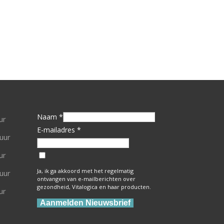
Naam *
ur
E-mailadres *
uur
ur
Ja, ik ga akkoord met het regelmatig
uur
ontvangen van e-mailberichten over
gezondheid, Vitalogica en haar producten.
ur
Aanmelden Nieuwsbrief