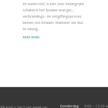
en waterstof, is een zeer belangrijke
schakel in het fysieke energie-,
verbrandings- en ontgiftingsproces
binnen ons lichaam. Wanneer we dus
te weinig
READ MORE
Donderdag
9.00 – 12.30 u
lijk kunt u 24/7 per week uw