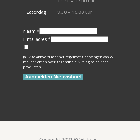
13.30 – 17.00 uur
Zaterdag
9.30 – 16.00 uur
Naam *
E-mailadres *
Ja, ik ga akkoord met het regelmatig ontvangen van e-
mailberichten over gezondheid, Vitalogica en haar
producten.
Aanmelden Nieuwsbrief
Copyright 2021 © Vitalogica.